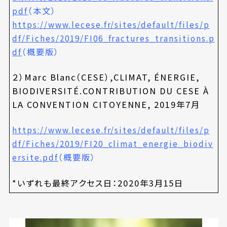
（本文）
pdf
https://www.lecese.fr/sites/default/files/p
df/Fiches/2019/FI06_fractures_transitions.p
（概要版）
df
２）Marc Blanc（CESE）,CLIMAT, ÉNERGIE,
BIODIVERSITÉ.CONTRIBUTION DU CESE À
LA CONVENTION CITOYENNE, 2019年7月
https://www.lecese.fr/sites/default/files/p
df/Fiches/2019/FI20_climat_energie_biodiv
（概要版）
ersite.pdf
*いずれも最終アクセス日：2020年3月15日