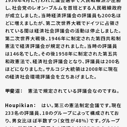
1936年4月に行われた議会選挙で人民戦線派が圧勝
し、社会党のレオン・ブルムを首班とする人民戦線政府
が成立しました。当時経済評議会の評議員も200名ほ
どに増えましたが、第二次世界大戦でドイツに占領さ
れている間は経済社会評議会の活動は停止しました。
第二次世界大戦後、1946年に制定された第四共和制
憲法で経済評議会が規定されました。当時の評議員
は146名でした。その後1958年に制定された第五共
和政憲法で、経済社会評議会となり、評議員は200名
ほどになりました。サルコジ大統領は2008年に現在
の経済社会環境評議会を立ちあげました。
甲斐沼：
憲法で規定されている評議会なのですね。
Houpikian：
はい。第三の憲法制定会議です。現在
233名の評議員、18のグループによって構成されてお
り、男女比ほぼ半数ずつ（女性が48％）です。グループ