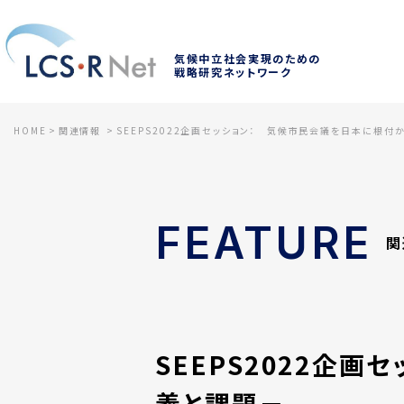
気候中立社会実現のための
戦略研究ネットワーク
HOME
関連情報
SEEPS2022企画セッション： 気候市民会議を日本に根
FEATURE
関
SEEPS2022企
義と課題－