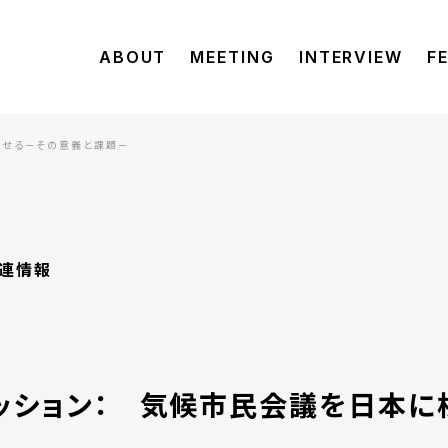
ABOUT
MEETING
INTERVIEW
F
付かせる－その意義と課題－
連情報
画セッション： 気候市民会議を日本