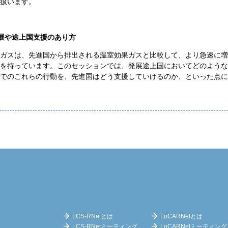
扱います。
展や途上国支援のあり方
ガスは、先進国から排出される温室効果ガスと比較して、より急速に増
を持っています。このセッションでは、発展途上国においてどのような
でのこれらの行動を、先進国はどう支援していけるのか、といった点に
LCS-RNetとは
LoCARNetとは
LCS-RNetミーティング
LoCARNetミーティング