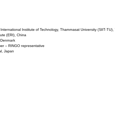
nternational Institute of Technology, Thammasat University (SIIT-TU),
ute (ERI), China
rn Denmark
er – RINGO representative
al, Japan