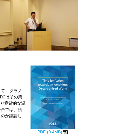
して、タラノ
DCはその第
より意欲的な温
会合では、脱
るのか議論し
PDF (9.4MB)