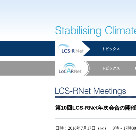
Stabilising Climate
トピックス
トピックス
LCS-RNet Meetings
第10回LCS-RNet年次会合の
日時：
2018
年
7
月
17
日（火）
9
時～
17
時
30