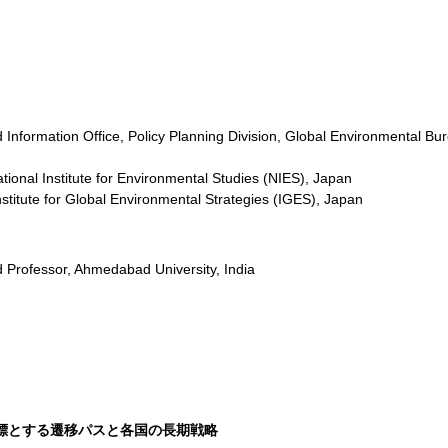
d Information Office, Policy Planning Division, Global Environmental Bur
ional Institute for Environmental Studies (NIES), Japan
nstitute for Global Environmental Strategies (IGES), Japan
d Professor, Ahmedabad University, India
℃/2℃を目標とする遷移パスと各国の長期戦略