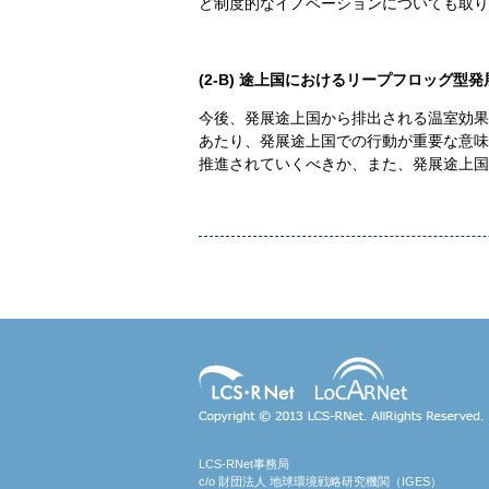
ど制度的なイノベーションについても取り
(2-B)
途上国におけるリープフロッグ型発
今後、発展途上国から排出される温室効果
あたり、発展途上国での行動が重要な意味
推進されていくべきか、また、発展途上国
Copyright (c) LCS-RNet. AllRights
Reserved.
LCS-RNet事務局
c/o 財団法人 地球環境戦略研究機関（IGES）