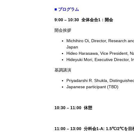
■ プログラム
9:00 – 10:30
全体会合1：開会
開会挨拶
Michihiro Oi, Director, Research an
Japan
Hideo Harasawa, Vice President, Nat
Hideyuki Mori, Executive Director, I
基調講演
Priyadarshi R. Shukla, Distinguishe
Japanese participant (TBD)
10:30 – 11:00 休憩
11:00 – 13:00 分科会1-A: 1.5