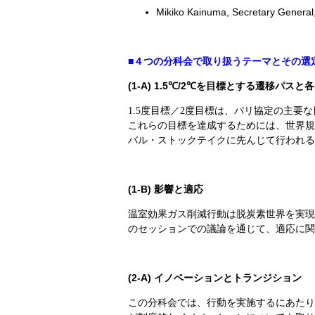
Mikiko Kainuma, Secretary General
■４つの分科会で取り扱うテーマとその選
(1-A) 1.5
℃/2℃を目標とする遷移パスと
1.5
度目標／
2
度目標は、パリ協定の主要な
これらの目標を達成するためには、世界規
バル・ストックテイクに先んじて行われる
(1-B)
影響と適応
温室効果ガス削減行動は脱炭素世界を実現
のセッションでの議論を通じて、適応に関
(2-A)
イノベーションとトランジション
この分科会では、行動を実施するにあたり