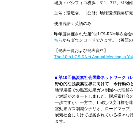
場所：パシフィコ横浜
311
、
312
、
313
会
主催：環境省、（公財）地球環境戦略研究
使用言語：英語のみ
昨年度開催された第9回LCS-RNet年
ちら
からダウンロードできます。（英語の
【発表一覧および発表資料】
The 10th LCS-RNet Annual Meeting in Y
■ 第10回低炭素社会国際ネットワーク（L
野心的な脱炭素世界に向けて – 今行動の
地球規模での温室効果ガス削減への理解
ア対話がスタートしました。脱炭素社会の
一歩ですが、一方で、1.5度／2度目標
室効果ガス削減シナリオ、ロードマップ
炭素社会に向けて提案されている様々な
ます。