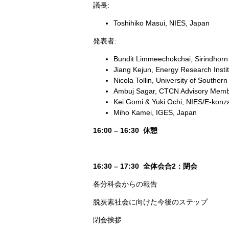
議長:
Toshihiko Masui, NIES, Japan
発表者:
Bundit Limmeechokchai, Sirindhorn I
Jiang Kejun, Energy Research Instit
Nicola Tollin, University of Southe
Ambuj Sagar, CTCN Advisory Memb
Kei Gomi & Yuki Ochi, NIES/E-konz
Miho Kamei, IGES, Japan
16:00 – 16:30
休憩
16:30 – 17:30 全体会合2：閉会
各分科会からの報告
脱炭素社会に向けた今後のステップ
閉会挨拶