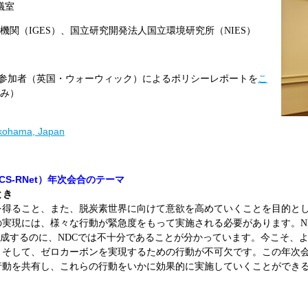
議室
機関（
IGES
）、国立研究開発法人国立環境研究所（
NIES
）
次会合参加者（英国・ウォーウィック）によるポリシーレポートを
こ
み）
okohama, Japan
CS-RNet）年次会合のテーマ
とき
を得ること、また、脱炭素世界に向けて意欲を高めていくことを目的と
実現には、様々な行動が緊急度をもって実施される必要があります。N
を達成するのに、NDCでは不十分であることが分かっています。今こそ、
、そして、ゼロカーボンを実現するための行動が不可欠です。この年次
行動を共有し、これらの行動をいかに効果的に実施していくことができ