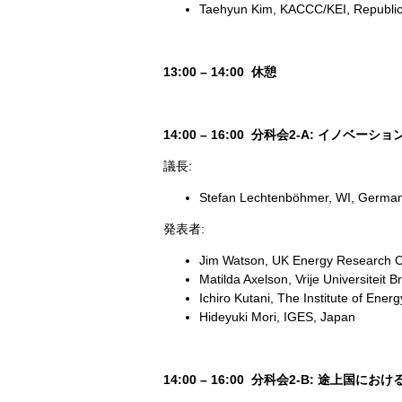
Taehyun Kim, KACCC/KEI, Republic
13:00 – 14:00 休憩
14:00 – 16:00 分科会2-A: イノベ
議長:
Stefan Lechtenböhmer, WI, Germa
発表者:
Jim Watson, UK Energy Research 
Matilda Axelson, Vrije Universiteit 
Ichiro Kutani, The Institute of Ene
Hideyuki Mori, IGES, Japan
14:00 – 16:00 分科会2-B: 途