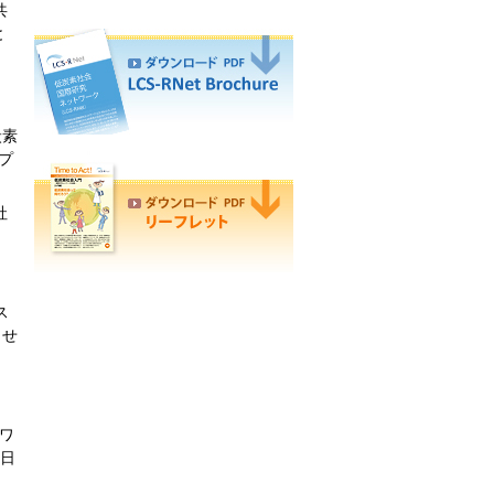
共
と
炭素
プ
社
ス
させ
トワ
日