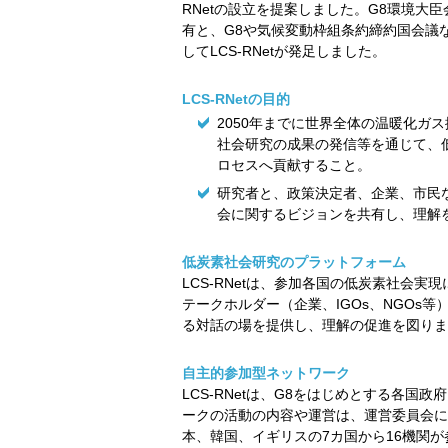
RNetの設立を提案しました。G8環境大
有と、G8や気候変動枠組条約締約国会議
してLCS-RNetが発足しました。
LCS-RNetの目的
2050年までに世界全体の温暖化ガ
社会研究の成果の発信等を通じて、
ロセスへ貢献すること。
研究者と、政策決定者、企業、市民
会に関するビジョンを共有し、理解
低炭素社会研究のプラットフォーム
LCS-RNetは、参加各国の低炭素社会
テークホルダー（企業、IGOs、NGOs
る対話の場を提供し、理解の促進を図りま
自主的参加型ネットワーク
LCS-RNetは、G8をはじめとする各
ークの活動の内容や運営は、運営委員会に
本、韓国、イギリスの7カ国から16機関