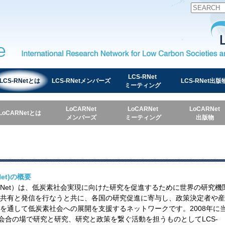
International Research Network for Low Carbon Societies 
LCS-RNet
LCS-RNetとは
LCS-RNetメンバーズ
LCS-RNet出版
ミーティング
LoCARNet
LoCARNet
LoCARNet
LoCARNetとは
メンバーズ
ミーティング
出版物
et)の概要
RNet）は、低炭素社会実現に向けた研究を促進するために世界の研究機
共有と発信を行なうと共に、各国の研究促進に寄与し、政策決定者や産
を通して低炭素社会への展開を支援するネットワークです。2008年に
会合の場で研究と研究、研究と政策を繋ぐ活動を担うものとしてLCS-