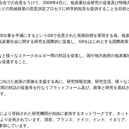
臣会合での合意をうけて、2009年4月に、低炭素社会研究の促進及び情報
などの気候政策の意思決定プロセスに科学的知見を提供することを目的
ス排出量を半減にするというG8で合意された長期目標を実現する為、低
低炭素社会に関する研究を国際的に促進し、G8をはじめとする国際政策
など様々なステークホルダー間の対話を促進し、国や地方政府の低炭素
を促進すること。
実現に向けた政策の実施を支援する為に、研究情報交換、研究交流、様々な
等）間の対話の促進等を行なうプラットフォーム及び、政策と研究を直結
す。
国政府により登録された研究機関が自由に参加するネットワークです。ネッ
より企画されています。現在、フランス、ドイツ、インド、イタリア、
が参加しています。